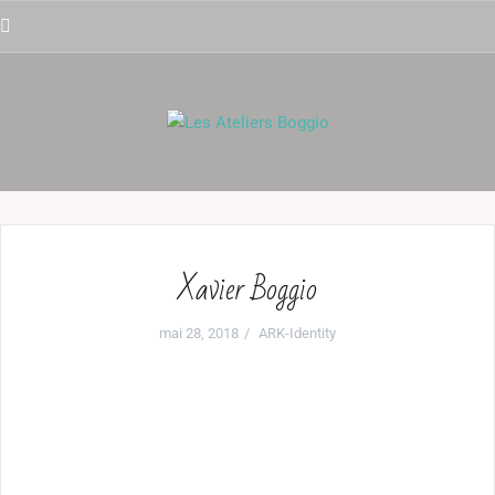
Aller
au
FaceBook
contenu
principal
Xavier Boggio
mai 28, 2018
ARK-Identity